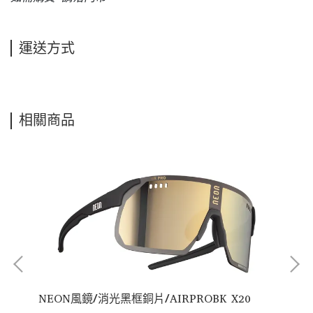
運送方式
相關商品
HD
NEON風鏡/消光黑框銅片/AIRPROBK X20
NE