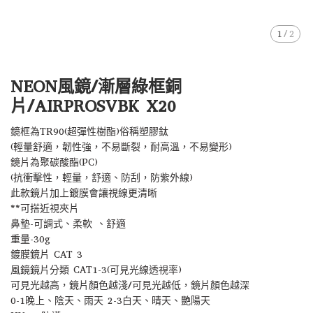
1
/
2
NEON風鏡/漸層綠框銅
片/AIRPROSVBK X20
鏡框為TR90(超彈性樹酯)俗稱塑膠鈦
(輕量舒適，韌性強，不易斷裂，耐高溫，不易變形)
鏡片為聚碳酸酯(PC)
(抗衝擊性，輕量，舒適、防刮，防紫外線)
此款鏡片加上鍍膜會讓視線更清晰
**可搭近視夾片
鼻墊-可調式、柔軟 、舒適
重量-30g
鍍膜鏡片 CAT 3
風鏡鏡片分類 CAT1-3(可見光線透視率)
可見光越高，鏡片顏色越淺/可見光越低，鏡片顏色越深
0-1晚上、陰天、雨天 2-3白天、晴天、艷陽天