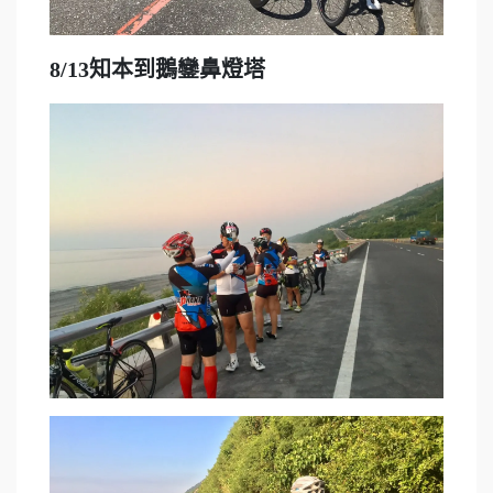
8/13知本到鵝鑾鼻燈塔